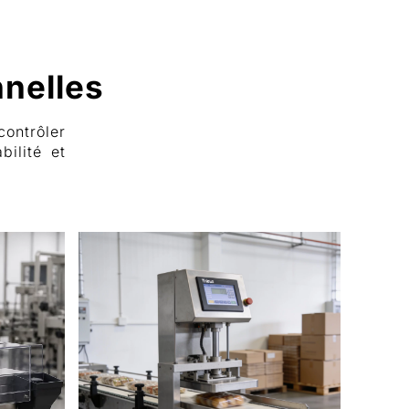
nnelles
ntrôler
bilité et