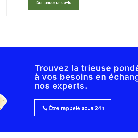
Demander un devis
Trouvez la trieuse pond
à vos besoins en échan
nos experts.
Être rappelé sous 24h