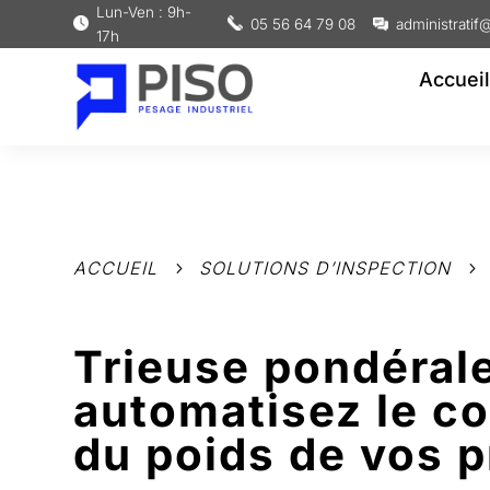
Lun-Ven : 9h-
05 56 64 79 08
administratif@
17h
Accueil
ACCUEIL
SOLUTIONS D’INSPECTION
5
5
Trieuse pondérale
automatisez le co
du poids de vos p