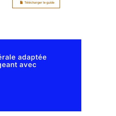
Télécharger le guide
érale adaptée
geant avec