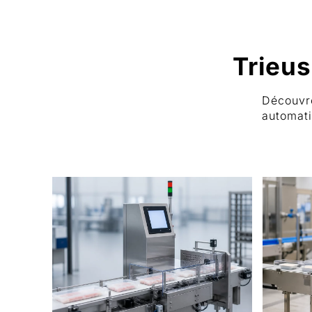
Trieus
Découv
automati