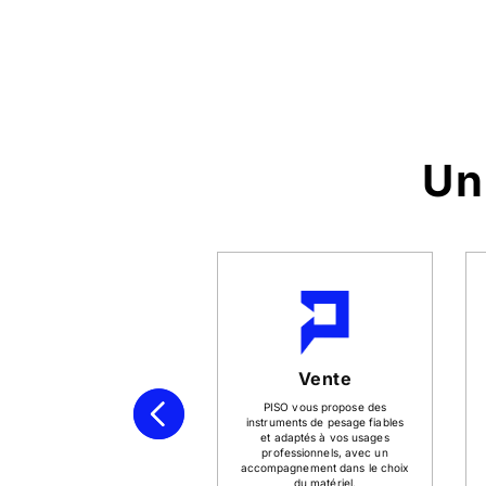
Un
Vérification et
Vente
étalonnage
PISO vous propose des
instruments de pesage fiables
Grâce à la vérification et à
et adaptés à vos usages
’étalonnage, PISO sécurise vos
professionnels, avec un
pérations de pesage, maintient
accompagnement dans le choix
la justesse de vos mesures et
du matériel.
préserve la conformité de vos