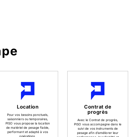
ape
Location
Contrat de
progrès
Pour vos besoins ponctuels,
saisonniers ou temporaires,
Avec le Contrat de progrès,
PISO vous propose la location
PISO vous accompagne dans le
de matériel de pesage fiable,
suivi de vos instruments de
performant et adapté à vos
pesage afin d’améliorer leur
opérations.
performance, leur fiabilité et