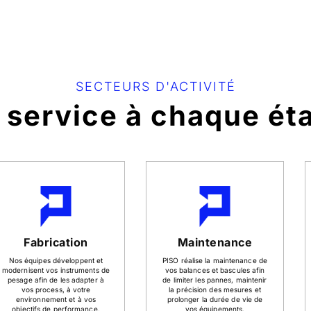
SECTEURS D'ACTIVITÉ
 service à chaque ét
Fabrication
Maintenance
Nos équipes développent et
PISO réalise la maintenance de
modernisent vos instruments de
vos balances et bascules afin
pesage afin de les adapter à
de limiter les pannes, maintenir
vos process, à votre
la précision des mesures et
environnement et à vos
prolonger la durée de vie de
objectifs de performance.
vos équipements.