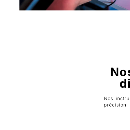
No
d
Nos instr
précision