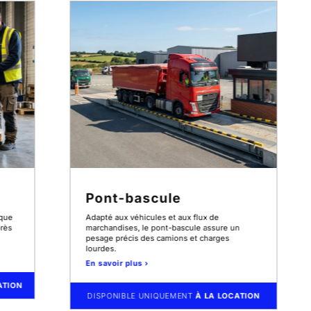
Pont-bascule
ique
Adapté aux véhicules et aux flux de
près
marchandises, le pont-bascule assure un
pesage précis des camions et charges
lourdes.
En savoir plus ›
ATION
DISPONIBLE UNIQUEMENT
À LA LOCATION