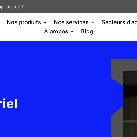
pisobarrail.fr
Nos produits
Nos services
Secteurs d’ac
À propos
Blog
iel