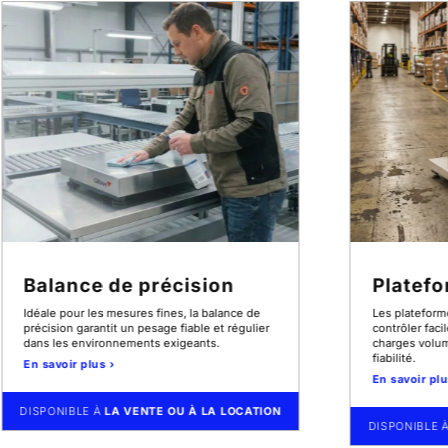
Balance de précision
Platef
Idéale pour les mesures fines, la balance de
Les plateform
précision garantit un pesage fiable et régulier
contrôler faci
dans les environnements exigeants.
charges volum
fiabilité.
En savoir plus ›
En savoir plu
DISPONIBLE À
LA VENTE OU À LA LOCATION
DISPONIBLE 