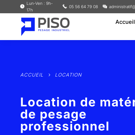
Lun-Ven : 9h-
05 56 64 79 08
administratif@
17h
Accueil
ACCUEIL
LOCATION
5
Location de matér
de pesage
professionnel