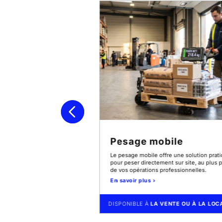
strielle
Pesage mobile
 la balance industrielle
Le pesage mobile offre une solution prat
pesage en atelier, en
pour peser directement sur site, au plus 
 production.
de vos opérations professionnelles.
En savoir plus ›
TE OU À LA LOCATION
DISPONIBLE À
LA VENTE OU À LA LOC