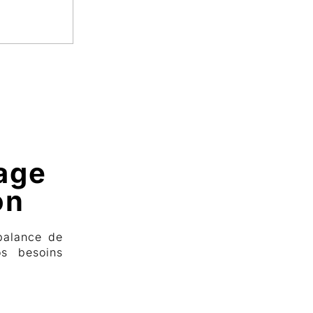
age
on
balance de
os besoins