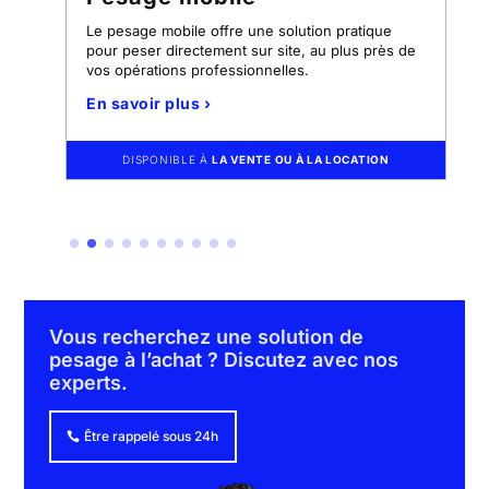
Le pesage mobile offre une solution pratique
Adapté aux v
pour peser directement sur site, au plus près de
marchandises
vos opérations professionnelles.
précis des c
En savoir plus ›
En savoir p
DISPONIBLE À
LA VENTE OU À LA LOCATION
DISPON
Vous recherchez une solution de
pesage à l’achat ? Discutez avec nos
experts.
Être rappelé sous 24h