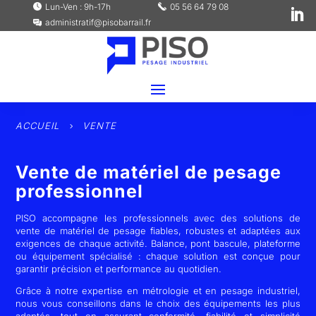
Lun-Ven : 9h-17h
05 56 64 79 08
administratif@pisobarrail.fr
ACCUEIL
VENTE
5
Vente de matériel de pesage
professionnel
PISO accompagne les professionnels avec des solutions de
vente de matériel de pesage fiables, robustes et adaptées aux
exigences de chaque activité. Balance, pont bascule, plateforme
ou équipement spécialisé : chaque solution est conçue pour
garantir précision et performance au quotidien.
Grâce à notre expertise en métrologie et en pesage industriel,
nous vous conseillons dans le choix des équipements les plus